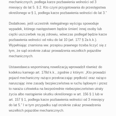
mechanicznych, podlega karze pozbawienia wolności od 3
miesięcy do lat 5. § 2. Kto czyni przygotowania do przestępstwa
określonego w § 1, podlega karze pozbawienia wolności do lat 3.”
Dodatkowo, jeśli uczestnik nielegalnego wyścigu spowoduje
wypadek, którego następstwem będzie śmierć innej osoby lub
ciężki uszczerbek na jej zdrowiu, wówczas podlegał będzie karze
pozbawienia wolności od roku do lat 10 (art. 177 § 2a k.k.).
Wypełniając znamiona ww. przepisu prawnego trzeba liczyć się z
tym, że sąd orzeknie zakaz prowadzenia wszelkich pojazdów
mechanicznych.
Ustawodawca wspominaną nowelizacją wprowadził również do
kodeksu karnego art. 178d k.k., zgodnie z którym: „Kto prowadzi
pojazd mechaniczny rażąco przekraczając prędkość oraz rażąco
naruszając inne zasady bezpieczeństwa w ruchu lądowym i przez
to naraża człowieka na bezpośrednie niebezpieczeństwo utraty
życia albo nastąpienie skutku określonego w art. 156 § 1 lub w
art. 157 § 1, podlega karze pozbawienia wolności od 3 miesięcy
do lat 5.” I w tym przypadku sąd orzeknie zakaz prowadzenia
wszelkich pojazdów mechanicznych.