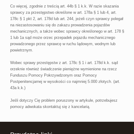
Co więcej, zgodnie z treścią art. 44b § 1 k.k. W razie skazania
sprawcy za przestępstwo określone w art. 178a § 1 lub 4, art.
178c § 1 pkt 2, art. 178d lub art. 244, jeżeli czyn sprawcy polegał
na niezastosowaniu się do zakazu prowadzenia pojazdów
mechanicznych, a także wobec sprawcy określonego w art. 178 §
1 lub 1a sąd może orzec przepadek pojazdu mechanicznego
prowadzonego przez sprawcę w ruchu lądowym, wodnym lub
powietrznym.
Wobec sprawy przestępstw z art. 178c § 1 i art. 178d k.k. sąd
orzeknie również świadczenie pieniężne wymienione na rzecz
Funduszu Pomocy Pokrzywdzonym oraz Pomocy
Postpenitencjarnej w wysokości co najmniej 5.000 złotych. (art.
43a k.k.)
Jeśli dotyczy Cię problem poruszony w artykule, potrzebujesz
pomocy adwokata skontaktuj się z kancelarią.