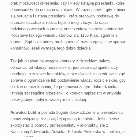
brak możliwości określenia, czy i kiedy ustąpią przesłanki, które
doprowadziły do orzeczenia zakazu. W każdej chwili, gdy zmieni
się sytuacja i ustaną przesłanki, które stanowiły podstawę do
orzeczenia zakazu, rodzic będzie mógł złożyć do sądu
rodzinnego wniosek o zmianę orzeczenia w zakresie kontaktów.
Podstawę takiego wniosku stanowi art. 1135 K.r.o. zgodnie z
którym „Sąd opiekuńczy może zmienić rozstrzygnięcie w sprawie
kontaktów, jeżeli wymaga tego dobro dziecka.”
Tak jak pisałam na wstępie kontakty z dzieckiem należy
odróżniać od władzy rodzicielskiej, jednakże sąd opiekuńczy
orzekając o zakazie kontaktów, może również z urzędu wszcząć
sprawę o ograniczenie lub pozbawienie władzy rodzicielskiej, gdy
dojdzie do przekonania, że przemawia za tym dobro dziecka i
istnieją szczególne przesłanki, o których napisałam w artykule
poświęconym jedynie władzy rodzicielskiej.
Adwokat Lublin
posiada bogate doświadczenie w prowadzeniu
spraw związanych z powyżej opisaną tematyką. Jeśli chcesz
skorzystać z pomocy profesjonalisty – skontaktuj się z
Kancelarią Adwokacka Adwokat Elżbieta Piskorska w Lublinie, ul.