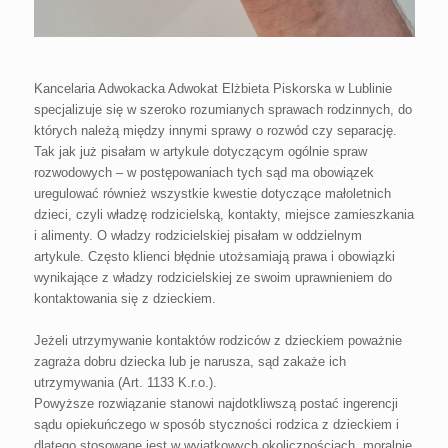
Kancelaria Adwokacka Adwokat Elżbieta Piskorska w Lublinie
specjalizuje się w szeroko rozumianych sprawach rodzinnych, do
których należą między innymi sprawy o rozwód czy separację.
Tak jak już pisałam w artykule dotyczącym ogólnie spraw
rozwodowych – w postępowaniach tych sąd ma obowiązek
uregulować również wszystkie kwestie dotyczące małoletnich
dzieci, czyli władzę rodzicielską, kontakty, miejsce zamieszkania
i alimenty. O władzy rodzicielskiej pisałam w oddzielnym
artykule. Często klienci błędnie utożsamiają prawa i obowiązki
wynikające z władzy rodzicielskiej ze swoim uprawnieniem do
kontaktowania się z dzieckiem.
Jeżeli utrzymywanie kontaktów rodziców z dzieckiem poważnie
zagraża dobru dziecka lub je narusza, sąd zakaże ich
utrzymywania (Art. 1133 K.r.o.).
Powyższe rozwiązanie stanowi najdotkliwszą postać ingerencji
sądu opiekuńczego w sposób styczności rodzica z dzieckiem i
dlatego stosowane jest w wyjątkowych okolicznościach, moralnie