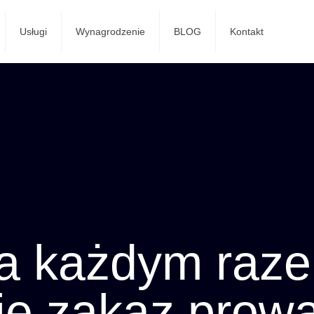
Usługi
Wynagrodzenie
BLOG
Kontakt
a każdym raz
ie zakaz prow