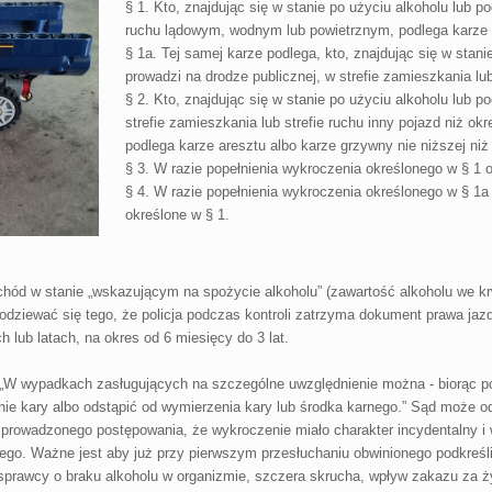
§ 1. Kto, znajdując się w stanie po użyciu alkoholu lub 
ruchu lądowym, wodnym lub powietrznym, podlega karze a
§ 1a. Tej samej karze podlega, kto, znajdując się w stan
prowadzi na drodze publicznej, w strefie zamieszkania lub
§ 2. Kto, znajdując się w stanie po użyciu alkoholu lub p
strefie zamieszkania lub strefie ruchu inny pojazd niż okr
podlega karze aresztu albo karze grzywny nie niższej niż
§ 3. W razie popełnienia wykroczenia określonego w § 1 
§ 4. W razie popełnienia wykroczenia określonego w § 1
określone w § 1.
chód w stanie „wskazującym na spożycie alkoholu” (zawartość alkoholu we kr
ziewać się tego, że policja podczas kontroli zatrzyma dokument prawa jazd
lub latach, na okres od 6 miesięcy do 3 lat.
. „W wypadkach zasługujących na szczególne uwzględnienie można - biorąc po
ie kary albo odstąpić od wymierzenia kary lub środka karnego.” Sąd może o
prowadzonego postępowania, że wykroczenie miało charakter incydentalny i w
ego. Ważne jest aby już przy pierwszym przesłuchaniu obwinionego podkreśli
sprawcy o braku alkoholu w organizmie, szczera skrucha, wpływ zakazu za ż