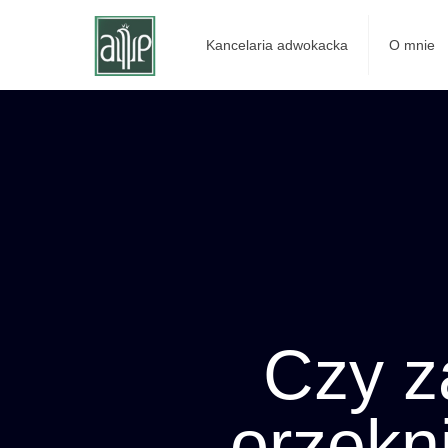
Kancelaria adwokacka
O mnie
Czy z
orzekn