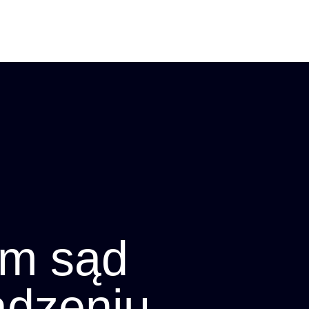
em sąd
adzeniu