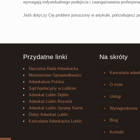
wymagają indywidualnego podejścia i zaangażowania profesjonal
Jeśli dotyczy Cię problem poruszony w artykule, potrzebujesz p
Przydatne linki
Na skróty
Naczelna Rada Adwokacka
Kancelaria adw
Ministerstwo Sprawiedliwości
Adwokatura Polska
O mnie
Sąd Apelacyjny w Lublinie
Adwokat Lublin Dęblin
Usługi
Adwokat Lublin Rozwód
Adwokat Lublin Sprawy Karne
Wynagrodzenie
Dobry Adwokat Lublin
Blog
Kancelaria Adwokacka Lublin
Kontakt