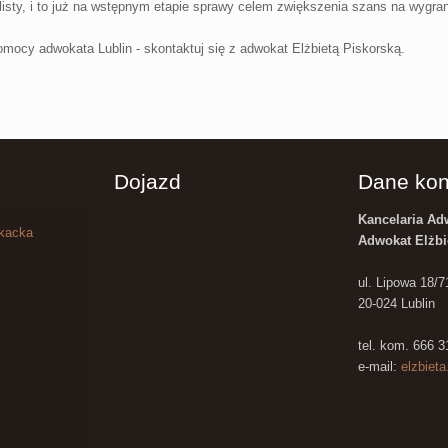
isty, i to już na wstępnym etapie sprawy celem zwiększenia szans na wygra
omocy adwokata Lublin - skontaktuj się z adwokat Elżbietą Piskorską.
Dojazd
Dane kon
Kancelaria A
okacka
Adwokat Elżbi
ul. Lipowa 18/7
20-024 Lublin
tel. kom. 666 
e-mail:
elzbiet