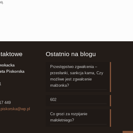
ną.
taktowe
Ostatnio na blogu
dwokacka
Przestępstwo zgwałcenia –
eta Piskorska
przesłanki, sankcja karna, Czy
możliwe jest zgwałcenie
1
małżonka?
602
317 449
a.piskorska@wp.pl
Co grozi za rozpijanie
małoletniego?