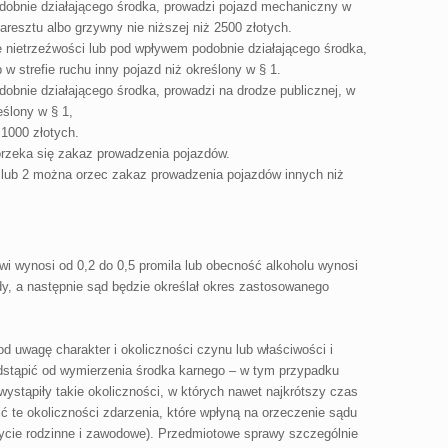
podobnie działającego środka, prowadzi pojazd mechaniczny w
resztu albo grzywny nie niższej niż 2500 złotych.
ie nietrzeźwości lub pod wpływem podobnie działającego środka,
 w strefie ruchu inny pojazd niż określony w § 1.
odobnie działającego środka, prowadzi na drodze publicznej, w
eślony w § 1,
 1000 złotych.
orzeka się zakaz prowadzenia pojazdów.
a lub 2 można orzec zakaz prowadzenia pojazdów innych niż
wi wynosi od 0,2 do 0,5 promila lub obecność alkoholu wynosi
y, a następnie sąd będzie określał okres zastosowanego
d uwagę charakter i okoliczności czynu lub właściwości i
dstąpić od wymierzenia środka karnego – w tym przypadku
ystąpiły takie okoliczności, w których nawet najkrótszy czas
ć te okoliczności zdarzenia, które wpłyną na orzeczenie sądu
ycie rodzinne i zawodowe). Przedmiotowe sprawy szczególnie