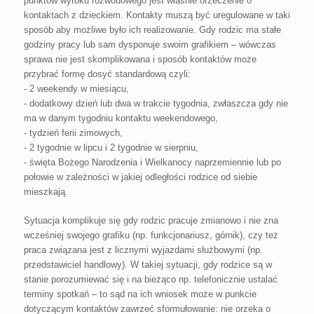
punktów wyroku rozwodowego jest właśnie orzeczenie o
kontaktach z dzieckiem. Kontakty muszą być uregulowane w taki
sposób aby możliwe było ich realizowanie. Gdy rodzic ma stałe
godziny pracy lub sam dysponuje swoim grafikiem – wówczas
sprawa nie jest skomplikowana i sposób kontaktów może
przybrać formę dosyć standardową czyli:
- 2 weekendy w miesiącu,
- dodatkowy dzień lub dwa w trakcie tygodnia, zwłaszcza gdy nie
ma w danym tygodniu kontaktu weekendowego,
- tydzień ferii zimowych,
- 2 tygodnie w lipcu i 2 tygodnie w sierpniu,
- święta Bożego Narodzenia i Wielkanocy naprzemiennie lub po
połowie w zależności w jakiej odległości rodzice od siebie
mieszkają.
Sytuacja komplikuje się gdy rodzic pracuje zmianowo i nie zna
wcześniej swojego grafiku (np. funkcjonariusz, górnik), czy też
praca związana jest z licznymi wyjazdami służbowymi (np.
przedstawiciel handlowy). W takiej sytuacji, gdy rodzice są w
stanie porozumiewać się i na bieżąco np. telefonicznie ustalać
terminy spotkań – to sąd na ich wniosek może w punkcie
dotyczącym kontaktów zawrzeć sformułowanie: nie orzeka o