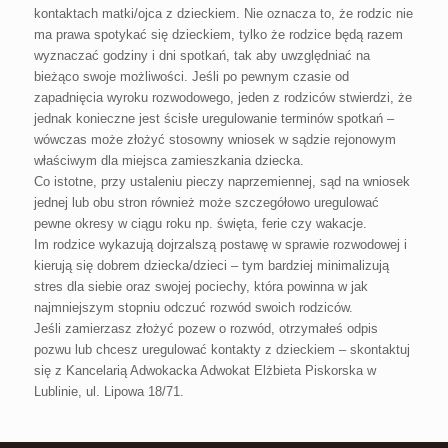
kontaktach matki/ojca z dzieckiem. Nie oznacza to, że rodzic nie
ma prawa spotykać się dzieckiem, tylko że rodzice będą razem
wyznaczać godziny i dni spotkań, tak aby uwzględniać na
bieżąco swoje możliwości. Jeśli po pewnym czasie od
zapadnięcia wyroku rozwodowego, jeden z rodziców stwierdzi, że
jednak konieczne jest ścisłe uregulowanie terminów spotkań –
wówczas może złożyć stosowny wniosek w sądzie rejonowym
właściwym dla miejsca zamieszkania dziecka.
Co istotne, przy ustaleniu pieczy naprzemiennej, sąd na wniosek
jednej lub obu stron również może szczegółowo uregulować
pewne okresy w ciągu roku np. święta, ferie czy wakacje.
Im rodzice wykazują dojrzalszą postawę w sprawie rozwodowej i
kierują się dobrem dziecka/dzieci – tym bardziej minimalizują
stres dla siebie oraz swojej pociechy, która powinna w jak
najmniejszym stopniu odczuć rozwód swoich rodziców.
Jeśli zamierzasz złożyć pozew o rozwód, otrzymałeś odpis
pozwu lub chcesz uregulować kontakty z dzieckiem – skontaktuj
się z Kancelarią Adwokacka Adwokat Elżbieta Piskorska w
Lublinie, ul. Lipowa 18/71.