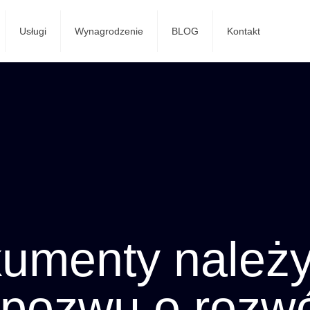
Usługi
Wynagrodzenie
BLOG
Kontakt
kumenty należy
 pozwu o rozw