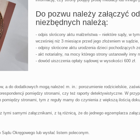
Do pozwu należy załączyć odp
niezbędnych należą:
- odpis skrócony aktu małżeństwa – niektóre sądy, w ty
wcześniej niż 3 miesiące przed jego złożeniem w sądzie,
- odpisy skrócone aktu urodzenia dzieci pochodzących z
- akt notarialny, na mocy którego strony ustanowiły inny 
- dowód uiszczenia opłaty sądowej w wysokości 600 zł.
 a do dodatkowych mogą należeć m. in.: porozumienie rodzicielskie, zaświ
korespondencji pomiędzy stronami, czy też raporty detektywistyczne. W przy
h pomiędzy stronami, tym z reguły mamy do czynienia z większą ilością dok
tymi samymi załącznikami, z tą różnicą, że do jednego egzemplarza załącz
 Sądu Okręgowego lub wysłać listem poleconym.