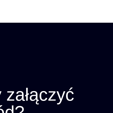
 załączyć
ód?