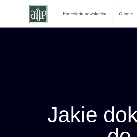
Kancelaria adwokacka
O mnie
Jakie do
do