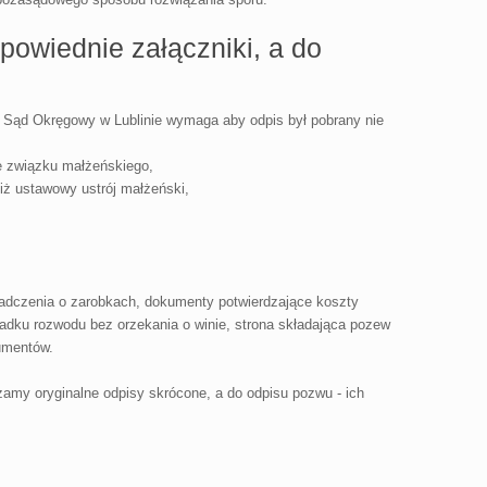
owiednie załączniki, a do
m Sąd Okręgowy w Lublinie wymaga aby odpis był pobrany nie
e związku małżeńskiego,
niż ustawowy ustrój małżeński,
adczenia o zarobkach, dokumenty potwierdzające koszty
padku rozwodu bez orzekania o winie, strona składająca pozew
umentów.
amy oryginalne odpisy skrócone, a do odpisu pozwu - ich