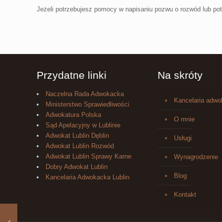
Jeżeli potrzebujesz pomocy w napisaniu pozwu o rozwód lub pot
Przydatne linki
Na skróty
Naczelna Rada Adwokacka
Kancelaria adw
Ministerstwo Sprawiedliwości
Adwokatura Polska
O mnie
Sąd Apelacyjny w Lublinie
Adwokat Lublin Dęblin
Usługi
Adwokat Lublin Rozwód
Adwokat Lublin Sprawy Karne
Wynagrodzenie
Dobry Adwokat Lublin
Blog
Kancelaria Adwokacka Lublin
Kontakt