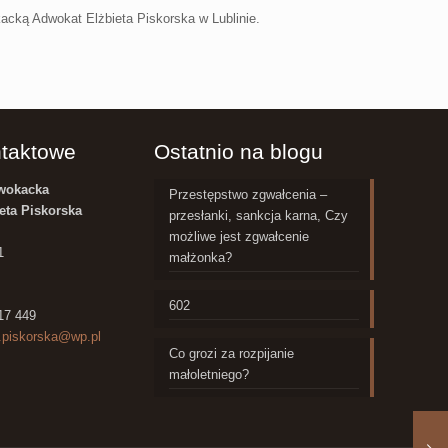
acką Adwokat Elżbieta Piskorska w Lublinie.
taktowe
Ostatnio na blogu
dwokacka
Przestępstwo zgwałcenia –
eta Piskorska
przesłanki, sankcja karna, Czy
możliwe jest zgwałcenie
1
małżonka?
602
317 449
a.piskorska@wp.pl
Co grozi za rozpijanie
małoletniego?