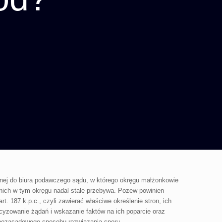
nej do biura podawczego sądu, w którego okręgu małżonkowie
z nich w tym okręgu nadal stale przebywa. Pozew powinien
t. 187 k.p.c., czyli zawierać właściwe określenie stron, ich
yzowanie żądań i wskazanie faktów na ich poparcie oraz
o pozasądowego sposobu rozwiązania sporu.