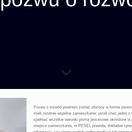
Pozew o rozwód powinien zostać złożony w formie pisem
mieli ostatnie wspólne zamieszkanie, jeżeli choć jedno 
spełniać wszelkie warunki pisma procesowe określone w ar
miejsce zamieszkania, nr PESEL powoda, dokładne sprec
informację, czy strony podjęły próbę mediacji lub inneg