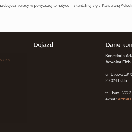
rzebujesz porady w powyższej tematyce – skontaktuj się z Kancelarią Adwok
Dojazd
Dane kon
Kancelaria A
okacka
Adwokat Elżbi
ul. Lipowa 18/7
20-024 Lublin
tel. kom. 666 
e-mail:
elzbiet