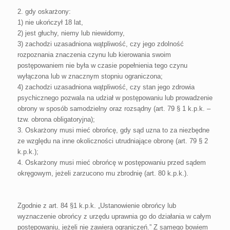
2. gdy oskarżony:
1) nie ukończył 18 lat,
2) jest głuchy, niemy lub niewidomy,
3) zachodzi uzasadniona wątpliwość, czy jego zdolność
rozpoznania znaczenia czynu lub kierowania swoim
postępowaniem nie była w czasie popełnienia tego czynu
wyłączona lub w znacznym stopniu ograniczona;
4) zachodzi uzasadniona wątpliwość, czy stan jego zdrowia
psychicznego pozwala na udział w postępowaniu lub prowadzenie
obrony w sposób samodzielny oraz rozsądny (art. 79 § 1 k.p.k. –
tzw. obrona obligatoryjna);
3. Oskarżony musi mieć obrońcę, gdy sąd uzna to za niezbędne
ze względu na inne okoliczności utrudniające obronę (art. 79 § 2
k.p.k.);
4. Oskarżony musi mieć obrońcę w postępowaniu przed sądem
okręgowym, jeżeli zarzucono mu zbrodnię (art. 80 k.p.k.).
Zgodnie z art. 84 §1 k.p.k. „Ustanowienie obrońcy lub
wyznaczenie obrońcy z urzędu uprawnia go do działania w całym
postępowaniu, jeżeli nie zawiera ograniczeń.” Z samego bowiem