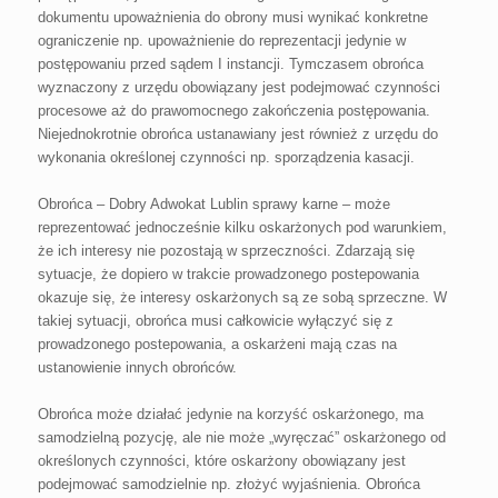
dokumentu upoważnienia do obrony musi wynikać konkretne
ograniczenie np. upoważnienie do reprezentacji jedynie w
postępowaniu przed sądem I instancji. Tymczasem obrońca
wyznaczony z urzędu obowiązany jest podejmować czynności
procesowe aż do prawomocnego zakończenia postępowania.
Niejednokrotnie obrońca ustanawiany jest również z urzędu do
wykonania określonej czynności np. sporządzenia kasacji.
Obrońca – Dobry Adwokat Lublin sprawy karne – może
reprezentować jednocześnie kilku oskarżonych pod warunkiem,
że ich interesy nie pozostają w sprzeczności. Zdarzają się
sytuacje, że dopiero w trakcie prowadzonego postepowania
okazuje się, że interesy oskarżonych są ze sobą sprzeczne. W
takiej sytuacji, obrońca musi całkowicie wyłączyć się z
prowadzonego postepowania, a oskarżeni mają czas na
ustanowienie innych obrońców.
Obrońca może działać jedynie na korzyść oskarżonego, ma
samodzielną pozycję, ale nie może „wyręczać” oskarżonego od
określonych czynności, które oskarżony obowiązany jest
podejmować samodzielnie np. złożyć wyjaśnienia. Obrońca