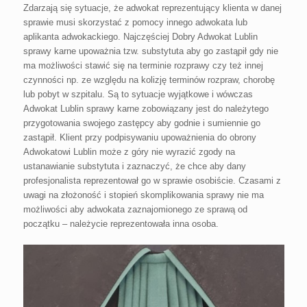
Zdarzają się sytuacje, że adwokat reprezentujący klienta w danej
sprawie musi skorzystać z pomocy innego adwokata lub
aplikanta adwokackiego. Najczęściej Dobry Adwokat Lublin
sprawy karne upoważnia tzw. substytuta aby go zastąpił gdy nie
ma możliwości stawić się na terminie rozprawy czy też innej
czynności np. ze względu na kolizję terminów rozpraw, chorobę
lub pobyt w szpitalu. Są to sytuacje wyjątkowe i wówczas
Adwokat Lublin sprawy karne zobowiązany jest do należytego
przygotowania swojego zastępcy aby godnie i sumiennie go
zastąpił. Klient przy podpisywaniu upoważnienia do obrony
Adwokatowi Lublin może z góry nie wyrazić zgody na
ustanawianie substytuta i zaznaczyć, że chce aby dany
profesjonalista reprezentował go w sprawie osobiście. Czasami z
uwagi na złożoność i stopień skomplikowania sprawy nie ma
możliwości aby adwokata zaznajomionego ze sprawą od
początku – należycie reprezentowała inna osoba.