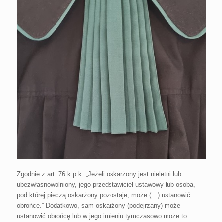
Zgodnie z art. 76 k.p.k. „Jeżeli oskarżony jest nieletni lub
ubezwłasnowolniony, jego przedstawiciel ustawowy lub osoba,
pod której pieczą oskarżony pozostaje, może (…) ustanowić
obrońcę.” Dodatkowo, sam oskarżony (podejrzany) może
ustanowić obrońcę lub w jego imieniu tymczasowo może to