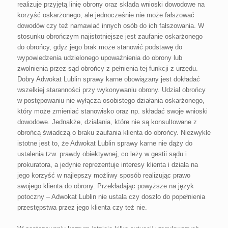
realizuje przyjętą linię obrony oraz składa wnioski dowodowe na
korzyść oskarżonego, ale jednocześnie nie może fałszować
dowodów czy też namawiać innych osób do ich fałszowania. W
stosunku obrończym najistotniejsze jest zaufanie oskarżonego
do obrońcy, gdyż jego brak może stanowić podstawę do
wypowiedzenia udzielonego upoważnienia do obrony lub
zwolnienia przez sąd obrońcy z pełnienia tej funkcji z urzędu.
Dobry Adwokat Lublin sprawy karne obowiązany jest dokładać
wszelkiej staranności przy wykonywaniu obrony. Udział obrońcy
w postępowaniu nie wyłącza osobistego działania oskarżonego,
który może zmieniać stanowisko oraz np. składać swoje wnioski
dowodowe. Jednakże, działania, które nie są konsultowane z
obrońcą świadczą o braku zaufania klienta do obrońcy. Niezwykle
istotne jest to, że Adwokat Lublin sprawy karne nie dąży do
ustalenia tzw. prawdy obiektywnej, co leży w gestii sądu i
prokuratora, a jedynie reprezentuje interesy klienta i działa na
jego korzyść w najlepszy możliwy sposób realizując prawo
swojego klienta do obrony. Przekładając powyższe na język
potoczny – Adwokat Lublin nie ustala czy doszło do popełnienia
przestępstwa przez jego klienta czy też nie.