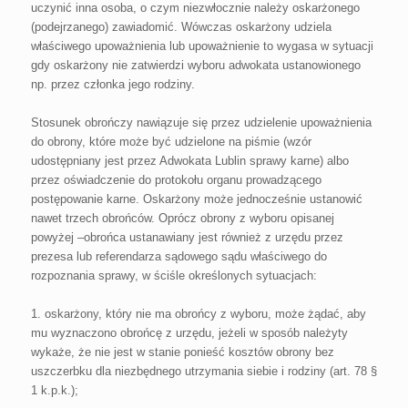
uczynić inna osoba, o czym niezwłocznie należy oskarżonego
(podejrzanego) zawiadomić. Wówczas oskarżony udziela
właściwego upoważnienia lub upoważnienie to wygasa w sytuacji
gdy oskarżony nie zatwierdzi wyboru adwokata ustanowionego
np. przez członka jego rodziny.
Stosunek obrończy nawiązuje się przez udzielenie upoważnienia
do obrony, które może być udzielone na piśmie (wzór
udostępniany jest przez Adwokata Lublin sprawy karne) albo
przez oświadczenie do protokołu organu prowadzącego
postępowanie karne. Oskarżony może jednocześnie ustanowić
nawet trzech obrońców. Oprócz obrony z wyboru opisanej
powyżej –obrońca ustanawiany jest również z urzędu przez
prezesa lub referendarza sądowego sądu właściwego do
rozpoznania sprawy, w ściśle określonych sytuacjach:
1. oskarżony, który nie ma obrońcy z wyboru, może żądać, aby
mu wyznaczono obrońcę z urzędu, jeżeli w sposób należyty
wykaże, że nie jest w stanie ponieść kosztów obrony bez
uszczerbku dla niezbędnego utrzymania siebie i rodziny (art. 78 §
1 k.p.k.);