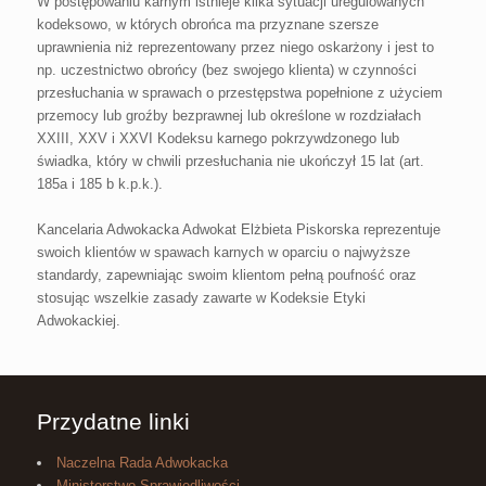
W postępowaniu karnym istnieje kilka sytuacji uregulowanych
kodeksowo, w których obrońca ma przyznane szersze
uprawnienia niż reprezentowany przez niego oskarżony i jest to
np. uczestnictwo obrońcy (bez swojego klienta) w czynności
przesłuchania w sprawach o przestępstwa popełnione z użyciem
przemocy lub groźby bezprawnej lub określone w rozdziałach
XXIII, XXV i XXVI Kodeksu karnego pokrzywdzonego lub
świadka, który w chwili przesłuchania nie ukończył 15 lat (art.
185a i 185 b k.p.k.).
Kancelaria Adwokacka Adwokat Elżbieta Piskorska reprezentuje
swoich klientów w spawach karnych w oparciu o najwyższe
standardy, zapewniając swoim klientom pełną poufność oraz
stosując wszelkie zasady zawarte w Kodeksie Etyki
Adwokackiej.
Przydatne linki
Naczelna Rada Adwokacka
Ministerstwo Sprawiedliwości