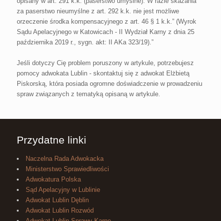
opisany w art. 291 k.k. (paserstwo umyślne). W razie skazania
za paserstwo nieumyślne z art. 292 k.k. nie jest możliwe
orzeczenie środka kompensacyjnego z art. 46 § 1 k.k.” (Wyrok
Sądu Apelacyjnego w Katowicach - II Wydział Karny z dnia 25
października 2019 r., sygn. akt: II AKa 323/19).”
Jeśli dotyczy Cię problem poruszony w artykule, potrzebujesz
pomocy adwokata Lublin - skontaktuj się z adwokat Elżbietą
Piskorską, która posiada ogromne doświadczenie w prowadzeniu
spraw związanych z tematyką opisaną w artykule.
Przydatne linki
Naczelna Rada Adwokacka
Ministerstwo Sprawiedliwości
Adwokatura Polska
Sąd Apelacyjny w Lublinie
Adwokat Lublin Dęblin
Adwokat Lublin Rozwód
Adwokat Lublin Sprawy Karne