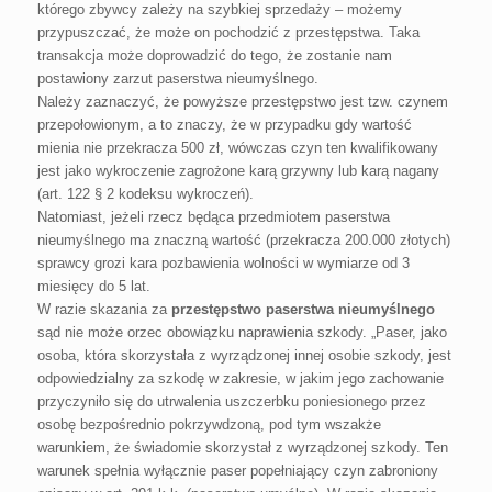
którego zbywcy zależy na szybkiej sprzedaży – możemy
przypuszczać, że może on pochodzić z przestępstwa. Taka
transakcja może doprowadzić do tego, że zostanie nam
postawiony zarzut paserstwa nieumyślnego.
Należy zaznaczyć, że powyższe przestępstwo jest tzw. czynem
przepołowionym, a to znaczy, że w przypadku gdy wartość
mienia nie przekracza 500 zł, wówczas czyn ten kwalifikowany
jest jako wykroczenie zagrożone karą grzywny lub karą nagany
(art. 122 § 2 kodeksu wykroczeń).
Natomiast, jeżeli rzecz będąca przedmiotem paserstwa
nieumyślnego ma znaczną wartość (przekracza 200.000 złotych)
sprawcy grozi kara pozbawienia wolności w wymiarze od 3
miesięcy do 5 lat.
W razie skazania za
przestępstwo paserstwa nieumyślnego
sąd nie może orzec obowiązku naprawienia szkody. „Paser, jako
osoba, która skorzystała z wyrządzonej innej osobie szkody, jest
odpowiedzialny za szkodę w zakresie, w jakim jego zachowanie
przyczyniło się do utrwalenia uszczerbku poniesionego przez
osobę bezpośrednio pokrzywdzoną, pod tym wszakże
warunkiem, że świadomie skorzystał z wyrządzonej szkody. Ten
warunek spełnia wyłącznie paser popełniający czyn zabroniony