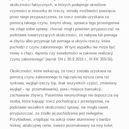
okoliczności faktycznych, w których podejmuje określone
czynności w stosunku do rzeczy, istniały możliwości powzięcia
przez niego przypuszczenia, że rzecz została uzyskana za
pomocą takiego czynu. Innymi słowy, sprawca tego przestępstwa
nie zdaje sobie sprawy, chociaż mógł i powinien przypuszczać na
podstawie towarzyszących okoliczności, że nabywa lub pomaga
w zbyciu albo przyjmuje lub pomaga w ukryciu rzeczy, która
pochodzi z czynu zabronionego. W tym wypadku nie może być
mowy o chęci, dążeniu czy świadomości w zakresie realizacji
czynu zabronionego” (wyrok SN z 30.9.2016 r., III KK 355/16).
Okoliczności, które wskazują, że rzecz została uzyskana na
pomocą czynu zabronionego to najczęściej niższa cena niż
rynkowa, wygląd rzeczy (np. brak wszystkich części, zmieniony
wygląd – np. przemalowanie), pora i miejsce transakcji,
zachowanie zbywcy. Paserstwa nieumyślnego nie dopuszcza się
osoba, która kupując rzecz pochodzącą z przestępstwa, na
podstawie wszelkich okoliczności sprawy, nie mogła nawet
przypuszczać, że źródło jej pochodzenia jest nielegalne.
Przykładowo, znajdując na aukcji rower aluminiowy o bardzo
niskiej, atrakcyjnej cenie, świeżo przemalowany na inny kolor,